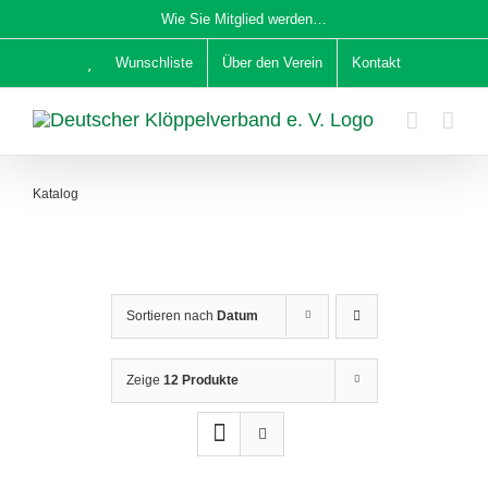
Zum
Wie Sie Mitglied werden…
Inhalt
Wunschliste
Über den Verein
Kontakt
springen
Katalog
Sortieren nach
Datum
Zeige
12 Produkte