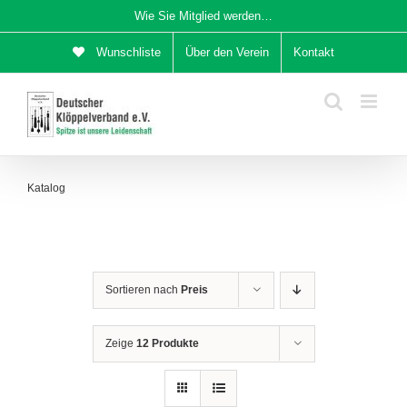
Zum
Wie Sie Mitglied werden…
Inhalt
Wunschliste
Über den Verein
Kontakt
springen
Katalog
Sortieren nach
Preis
Zeige
12 Produkte