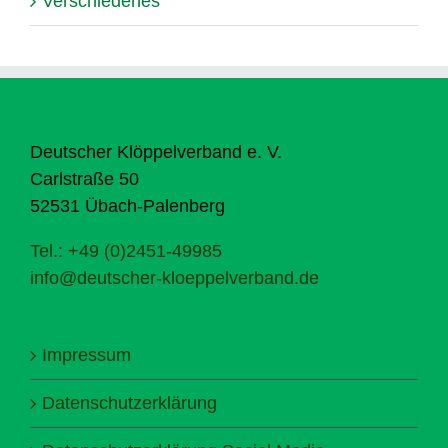
Verschiedenes
Deutscher Klöppelverband e. V.
Carlstraße 50
52531 Übach-Palenberg
Tel.: +49 (0)2451-49985
info@deutscher-kloeppelverband.de
Impressum
Datenschutzerklärung