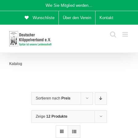
Zum
Wie Sie Mitglied werden…
Inhalt
Wunschliste
Über den Verein
Kontakt
springen
Katalog
Sortieren nach
Preis
Zeige
12 Produkte