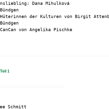
nsliebling: Dana Mihulková 

Bündgen

Hüterinnen der Kulturen von Birgit Attenb
Bündgen

CanCan von Angelika Pischke

Teil 1
ee Schmitt
