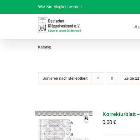
Zum
Wie Sie Mitglied werden…
Inhalt
springen
Ak
Katalog
Sortieren nach
Beliebtheit
Zeige
12
Korrekturblatt 
0,00
€