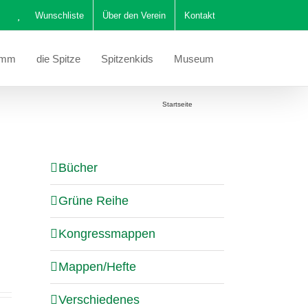
Wunschliste
Über den Verein
Kontakt
amm
die Spitze
Spitzenkids
Museum
Sie befinden sich hier:
Startseite
Katalog
Bücher
Grüne Reihe
Kongressmappen
Mappen/Hefte
Verschiedenes