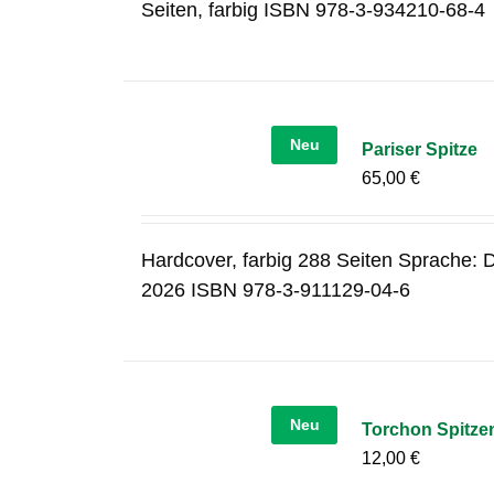
Seiten, farbig ISBN 978-3-934210-68-4
Neu
Pariser Spitze
65,00
€
Hardcover, farbig 288 Seiten Sprache: D
2026 ISBN 978-3-911129-04-6
Neu
Torchon Spitze
12,00
€