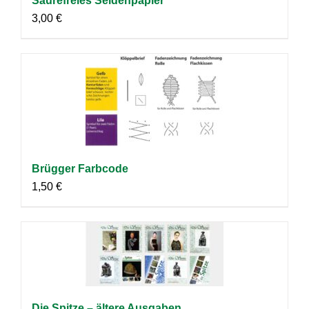
Säurefreies Seidenpapier
3,00
€
Brügger Farbcode
1,50
€
Die Spitze – ältere Ausgaben