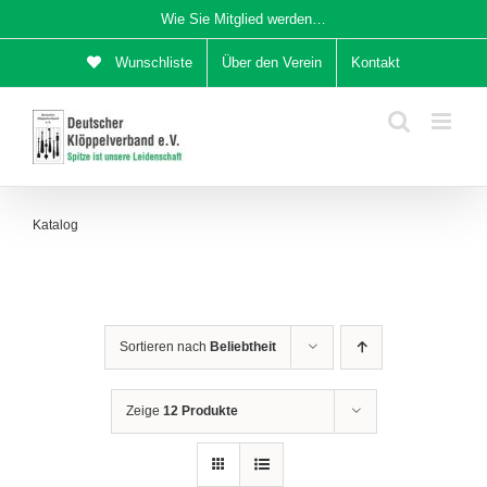
Zum
Wie Sie Mitglied werden…
Inhalt
Wunschliste
Über den Verein
Kontakt
springen
Katalog
Sortieren nach
Beliebtheit
Zeige
12 Produkte