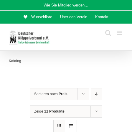
Zum
Wie Sie Mitglied werden…
Inhalt
Wunschliste
Über den Verein
Kontakt
springen
Katalog
Sortieren nach
Preis
Zeige
12 Produkte