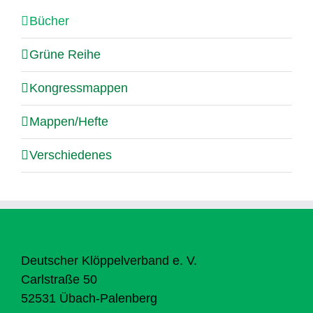
Bücher
Grüne Reihe
Kongressmappen
Mappen/Hefte
Verschiedenes
Deutscher Klöppelverband e. V.
Carlstraße 50
52531 Übach-Palenberg