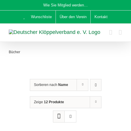
Zum
Wie Sie Mitglied werden…
Inhalt
Wunschliste
Über den Verein
Kontakt
springen
Bücher
Sortieren nach
Name
Zeige
12 Produkte