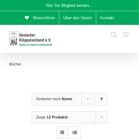
Zum
Wie Sie Mitglied werden…
Inhalt
Wunschliste
Über den Verein
Kontakt
springen
Bücher
Sortieren nach
Name
Zeige
12 Produkte