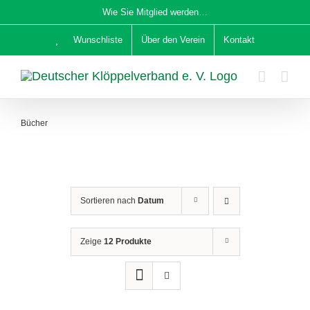
Zum
Wie Sie Mitglied werden…
Inhalt
Wunschliste
Über den Verein
Kontakt
springen
Bücher
Sortieren nach
Datum
Zeige
12 Produkte