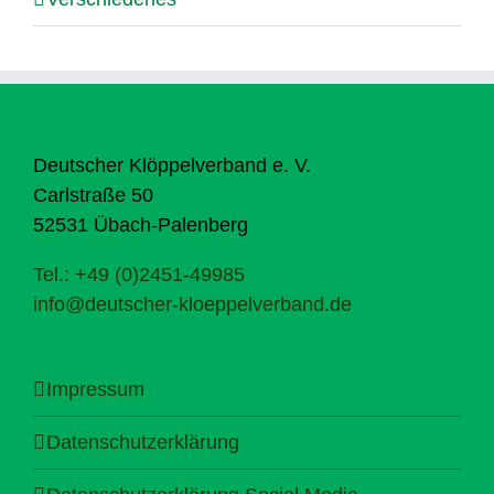
Deutscher Klöppelverband e. V.
Carlstraße 50
52531 Übach-Palenberg
Tel.: +49 (0)2451-49985
info@deutscher-kloeppelverband.de
Impressum
Datenschutzerklärung