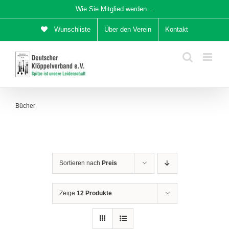
Zum
Wie Sie Mitglied werden…
Inhalt
Wunschliste
Über den Verein
Kontakt
springen
Bücher
Sortieren nach
Preis
Zeige
12 Produkte