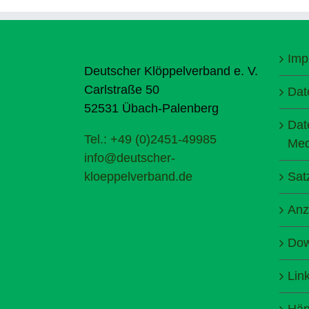
Imp
Deutscher Klöppelverband e. V.
Carlstraße 50
Dat
52531 Übach-Palenberg
Dat
Tel.: +49 (0)2451-49985
Med
info@deutscher-
kloeppelverband.de
Sat
Anz
Dow
Lin