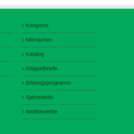
Kongress
Mitmachen
Katalog
Klöppelbriefe
Bildungsprogramm
Spitzenkids
Wettbewerbe