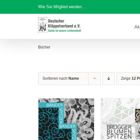
Zum
Wie Sie Mitglied werden…
Inhalt
springen
Ak
Bücher
Sortieren nach
Name
Zeige
12 P