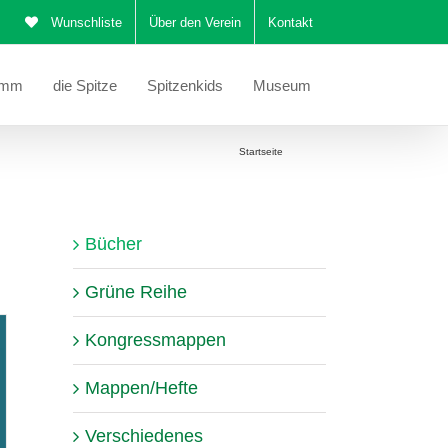
Wunschliste
Über den Verein
Kontakt
amm
die Spitze
Spitzenkids
Museum
Sie befinden sich hier:
Startseite
Bücher
Bücher
Grüne Reihe
Kongressmappen
Mappen/Hefte
Verschiedenes