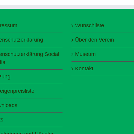
ressum
Wunschliste
enschutzerklärung
Über den Verein
enschutzerklärung Social
Museum
ia
Kontakt
zung
eigenpreisliste
nloads
ks