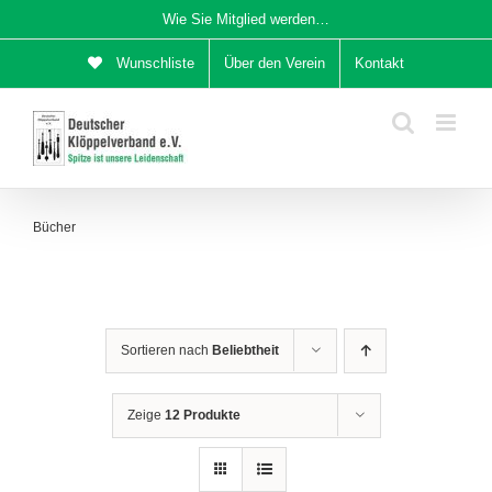
Zum
Wie Sie Mitglied werden…
Inhalt
Wunschliste
Über den Verein
Kontakt
springen
Bücher
Sortieren nach
Beliebtheit
Zeige
12 Produkte