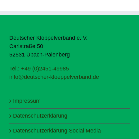
Deutscher Klöppelverband e. V.
Carlstraße 50
52531 Übach-Palenberg
Tel.: +49 (0)2451-49985
info@deutscher-kloeppelverband.de
Impressum
Datenschutzerklärung
Datenschutzerklärung Social Media