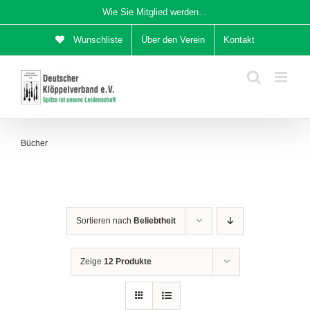
Zum
Wie Sie Mitglied werden…
Inhalt
Wunschliste
Über den Verein
Kontakt
springen
Bücher
Sortieren nach
Beliebtheit
Zeige
12 Produkte