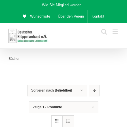
Zum
Wie Sie Mitglied werden…
Inhalt
Wunschliste
Über den Verein
Kontakt
springen
Bücher
Sortieren nach
Beliebtheit
Zeige
12 Produkte