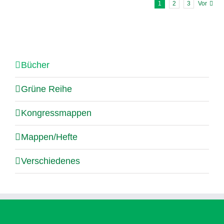
1
2
3
Vor
Bücher
Grüne Reihe
Kongressmappen
Mappen/Hefte
Verschiedenes