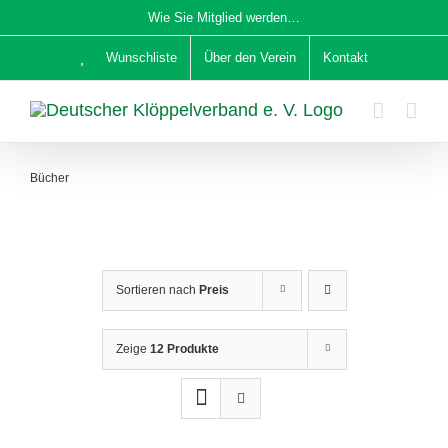
Zum
Wie Sie Mitglied werden…
Inhalt
Wunschliste
Über den Verein
Kontakt
springen
Bücher
Sortieren nach
Preis
Zeige
12 Produkte