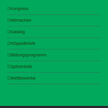
Kongress
Mitmachen
Katalog
Klöppelbriefe
Bildungsprogramm
Spitzenkids
Wettbewerbe