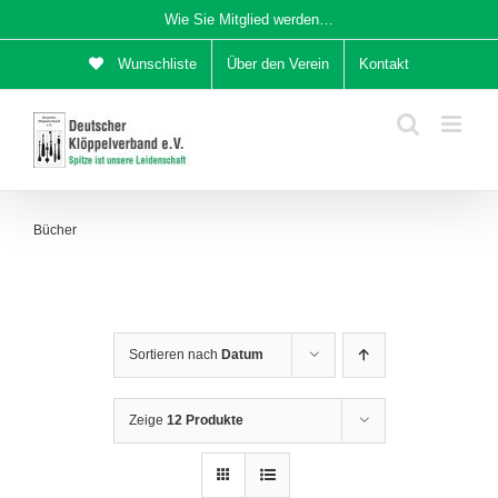
Zum
Wie Sie Mitglied werden…
Inhalt
Wunschliste
Über den Verein
Kontakt
springen
Bücher
Sortieren nach
Datum
Zeige
12 Produkte