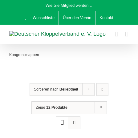
Zum
Wie Sie Mitglied werden…
Inhalt
Wunschliste
Über den Verein
Kontakt
springen
Kongressmappen
Sortieren nach
Beliebtheit
Zeige
12 Produkte