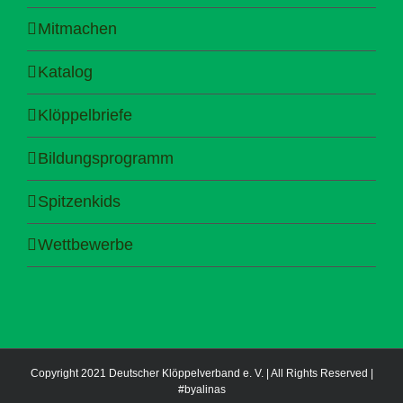
Mitmachen
Katalog
Klöppelbriefe
Bildungsprogramm
Spitzenkids
Wettbewerbe
Copyright 2021 Deutscher Klöppelverband e. V. | All Rights Reserved |
#byalinas