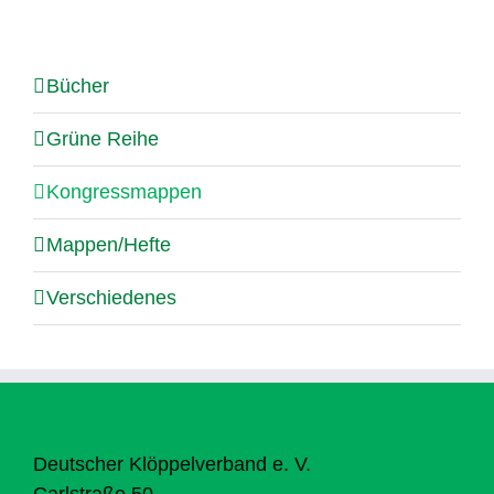
Bücher
Grüne Reihe
Kongressmappen
Mappen/Hefte
Verschiedenes
Deutscher Klöppelverband e. V.
Carlstraße 50