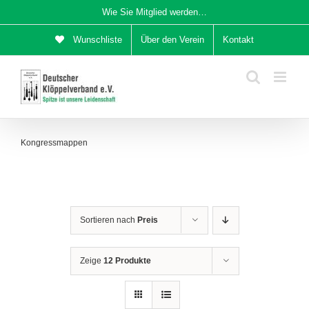
Zum
Wie Sie Mitglied werden…
Inhalt
Wunschliste
Über den Verein
Kontakt
springen
Kongressmappen
Sortieren nach
Preis
Zeige
12 Produkte