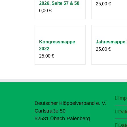
2026, Seite 57 & 58
25,00
€
0,00
€
Kongressmappe
Jahresmappe 
2022
25,00
€
25,00
€
Imp
Deutscher Klöppelverband e. V.
Carlstraße 50
Dat
52531 Übach-Palenberg
Dat