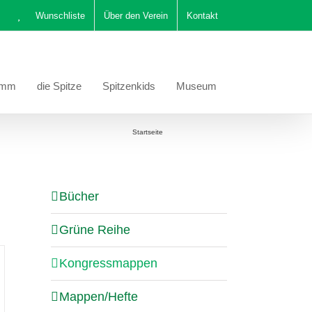
Wunschliste
Über den Verein
Kontakt
amm
die Spitze
Spitzenkids
Museum
Sie befinden sich hier:
Startseite
Kongressmappen
Bücher
Grüne Reihe
Kongressmappen
Mappen/Hefte