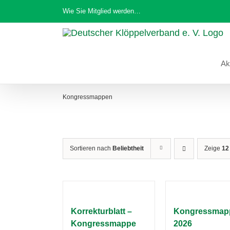
Zum
Wie Sie Mitglied werden…
Inhalt
springen
Ak
Kongressmappen
Sortieren nach
Beliebtheit
Zeige
12
Korrekturblatt –
Kongressmap
Kongressmappe
2026