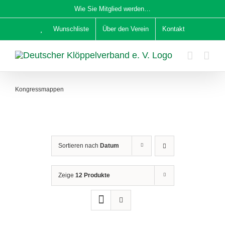
Zum
Wie Sie Mitglied werden…
Inhalt
Wunschliste
Über den Verein
Kontakt
springen
Kongressmappen
Sortieren nach
Datum
Zeige
12 Produkte