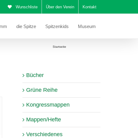
Wunschliste
Über den Verein
Kontakt
amm
die Spitze
Spitzenkids
Museum
Sie befinden sich hier:
Startseite
Korrekturen/Beiblätter
Bücher
Grüne Reihe
Kongressmappen
Mappen/Hefte
Verschiedenes