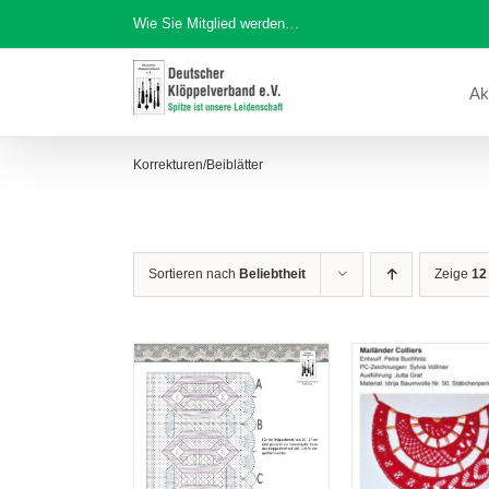
Zum
Wie Sie Mitglied werden…
Inhalt
springen
Ak
Korrekturen/Beiblätter
Sortieren nach
Beliebtheit
Zeige
12