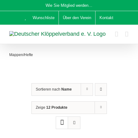
Zum
Wie Sie Mitglied werden…
Inhalt
Wunschliste
Über den Verein
Kontakt
springen
Mappen/Hefte
Sortieren nach
Name
Zeige
12 Produkte