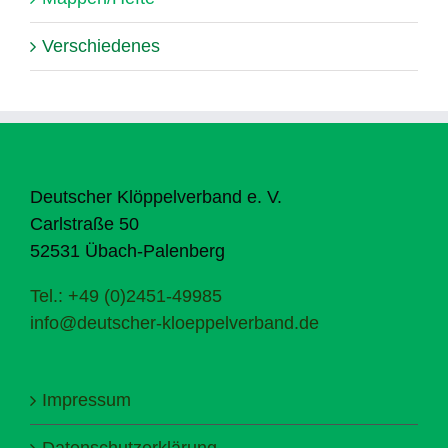
Verschiedenes
Deutscher Klöppelverband e. V.
Carlstraße 50
52531 Übach-Palenberg
Tel.: +49 (0)2451-49985
info@deutscher-kloeppelverband.de
Impressum
Datenschutzerklärung