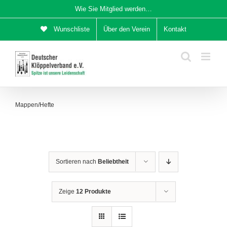
Zum
Wie Sie Mitglied werden…
Inhalt
Wunschliste
Über den Verein
Kontakt
springen
Mappen/Hefte
Sortieren nach
Beliebtheit
Zeige
12 Produkte