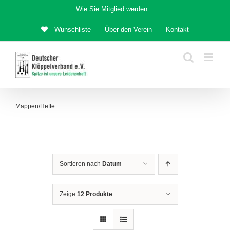
Zum
Wie Sie Mitglied werden…
Inhalt
Wunschliste
Über den Verein
Kontakt
springen
Mappen/Hefte
Sortieren nach
Datum
Zeige
12 Produkte