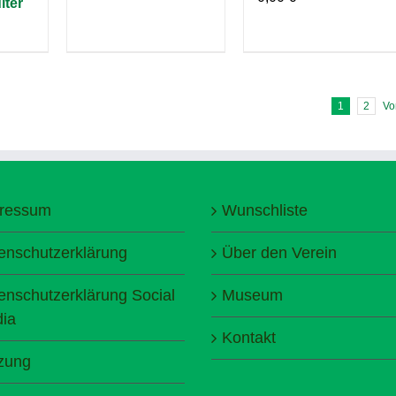
lter
1
2
Vo
ressum
Wunschliste
enschutzerklärung
Über den Verein
enschutzerklärung Social
Museum
ia
Kontakt
zung