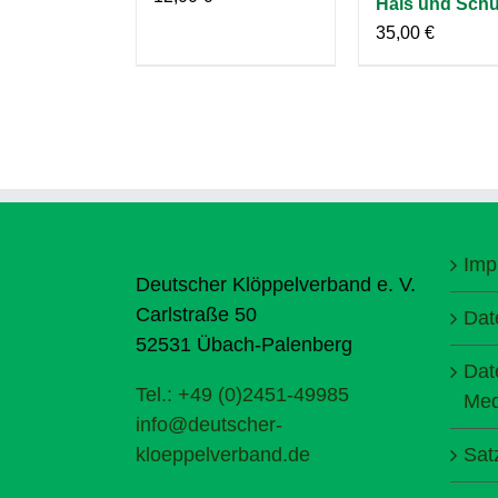
Hals und Schu
35,00
€
Imp
Deutscher Klöppelverband e. V.
Carlstraße 50
Dat
52531 Übach-Palenberg
Dat
Tel.: +49 (0)2451-49985
Med
info@deutscher-
kloeppelverband.de
Sat