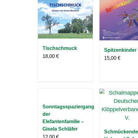
Tischschmuck
Spitzenkinder
18,00
€
15,00
€
Sonntagsspaziergang
der
Elefantenfamilie –
Gisela Schläfer
Schmückende
12,00
€