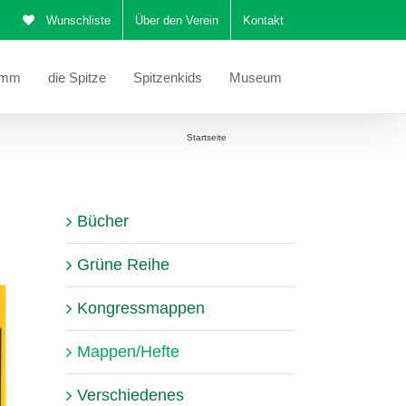
Wunschliste
Über den Verein
Kontakt
amm
die Spitze
Spitzenkids
Museum
Sie befinden sich hier:
Startseite
Mappen/Hefte
Bücher
Grüne Reihe
Kongressmappen
Mappen/Hefte
Verschiedenes