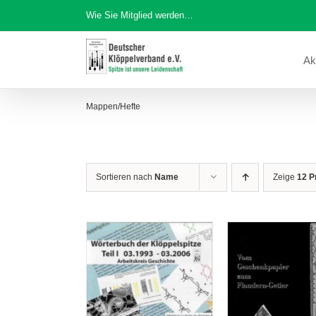
Zum
Wie Sie Mitglied werden…
Inhalt
springen
Ak
Mappen/Hefte
Sortieren nach
Name
Zeige
12 P