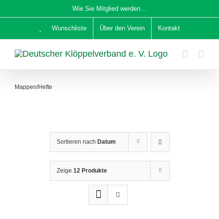
Zum
Wie Sie Mitglied werden…
Inhalt
Wunschliste
Über den Verein
Kontakt
springen
Mappen/Hefte
Sortieren nach
Datum
Zeige
12 Produkte