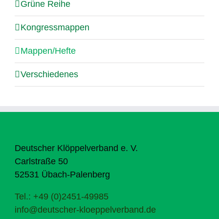
Grüne Reihe
Kongressmappen
Mappen/Hefte
Verschiedenes
Deutscher Klöppelverband e. V.
Carlstraße 50
52531 Übach-Palenberg
Tel.: +49 (0)2451-49985
info@deutscher-kloeppelverband.de