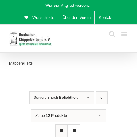
Zum
Wie Sie Mitglied werden…
Inhalt
Wunschliste
Über den Verein
Kontakt
springen
Mappen/Hefte
Sortieren nach
Beliebtheit
Zeige
12 Produkte