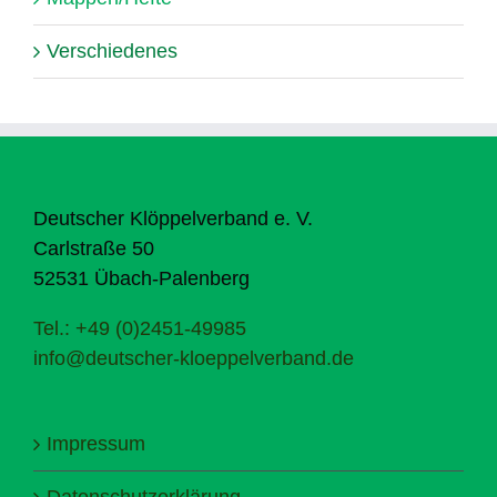
Verschiedenes
Deutscher Klöppelverband e. V.
Carlstraße 50
52531 Übach-Palenberg
Tel.: +49 (0)2451-49985
info@deutscher-kloeppelverband.de
Impressum
Datenschutzerklärung