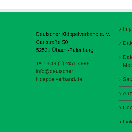
Imp
Deutscher Klöppelverband e. V.
Carlstraße 50
Dat
52531 Übach-Palenberg
Dat
Tel.: +49 (0)2451-49985
Med
info@deutscher-
kloeppelverband.de
Sat
Anz
Dow
Lin