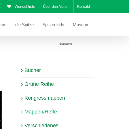
Wunschliste
Über den Verein
Kontakt
amm
die Spitze
Spitzenkids
Museum
Sie befinden sich hier:
Startseite
Mappen/Hefte
Bücher
Grüne Reihe
Kongressmappen
Mappen/Hefte
Verschiedenes