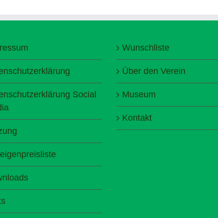
ressum
Wunschliste
enschutzerklärung
Über den Verein
enschutzerklärung Social
Museum
ia
Kontakt
zung
eigenpreisliste
nloads
ks