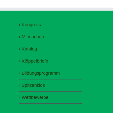
Kongress
Mitmachen
Katalog
Klöppelbriefe
Bildungsprogramm
Spitzenkids
Wettbewerbe