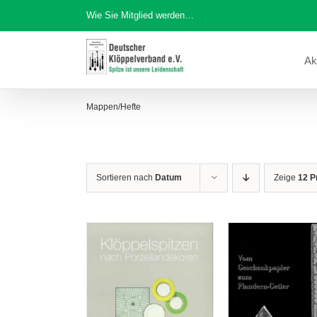
Zum
Wie Sie Mitglied werden…
Inhalt
springen
Ak
Mappen/Hefte
Sortieren nach
Datum
Zeige
12 P