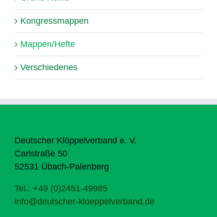
Kongressmappen
Mappen/Hefte
Verschiedenes
Deutscher Klöppelverband e. V.
Carlstraße 50
52531 Übach-Palenberg
Tel.: +49 (0)2451-49985
info@deutscher-kloeppelverband.de