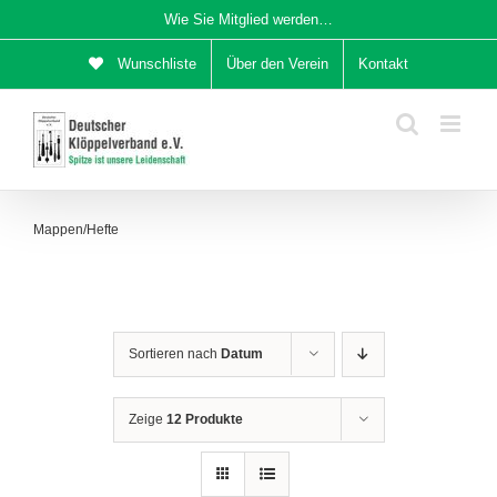
Zum
Wie Sie Mitglied werden…
Inhalt
Wunschliste
Über den Verein
Kontakt
springen
Mappen/Hefte
Sortieren nach
Datum
Zeige
12 Produkte