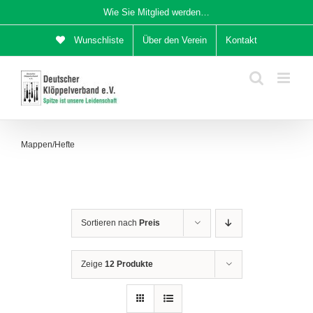
Zum
Wie Sie Mitglied werden…
Inhalt
Wunschliste
Über den Verein
Kontakt
springen
Mappen/Hefte
Sortieren nach
Preis
Zeige
12 Produkte