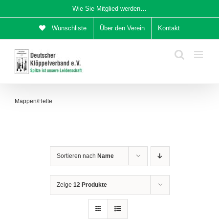
Zum
Wie Sie Mitglied werden…
Inhalt
Wunschliste
Über den Verein
Kontakt
springen
Mappen/Hefte
Sortieren nach
Name
Zeige
12 Produkte