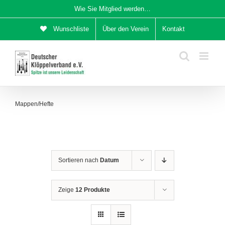
Zum
Wie Sie Mitglied werden…
Inhalt
Wunschliste
Über den Verein
Kontakt
springen
Mappen/Hefte
Sortieren nach
Datum
Zeige
12 Produkte