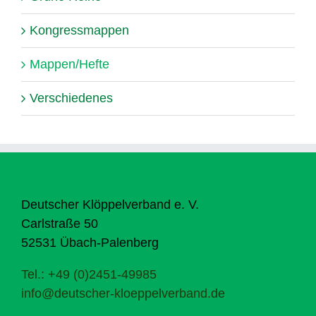
Kongressmappen
Mappen/Hefte
Verschiedenes
Deutscher Klöppelverband e. V.
Carlstraße 50
52531 Übach-Palenberg
Tel.: +49 (0)2451-49985
info@deutscher-kloeppelverband.de