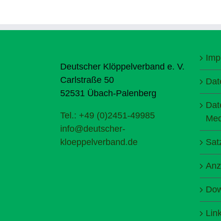
Imp
Deutscher Klöppelverband e. V.
Carlstraße 50
Dat
52531 Übach-Palenberg
Dat
Tel.: +49 (0)2451-49985
Med
info@deutscher-
kloeppelverband.de
Sat
Anz
Dow
Lin