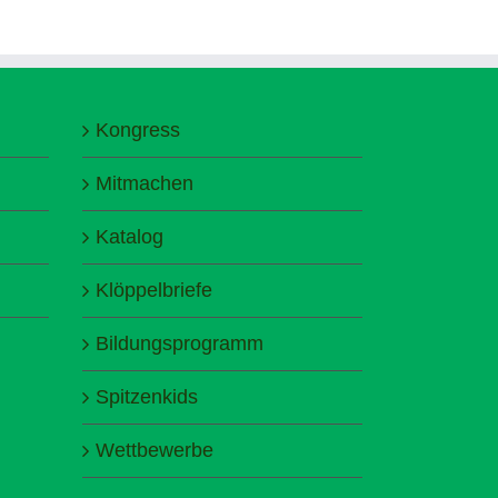
Kongress
Mitmachen
Katalog
Klöppelbriefe
Bildungsprogramm
Spitzenkids
Wettbewerbe