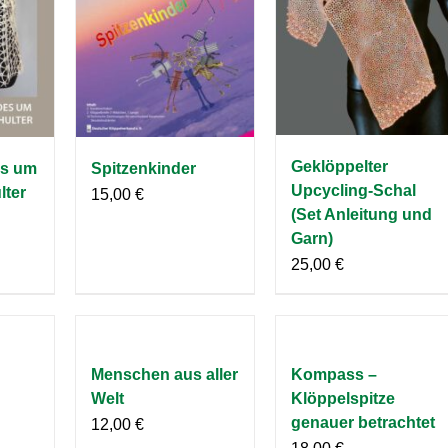
Geklöppelter
s um
Spitzenkinder
Upcycling-Schal
lter
15,00
€
(Set Anleitung und
Garn)
25,00
€
Menschen aus aller
Kompass –
Welt
Klöppelspitze
genauer betrachtet
12,00
€