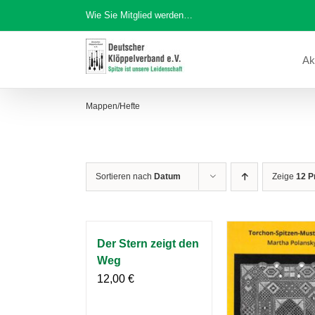
Zum
Wie Sie Mitglied werden…
Inhalt
springen
Ak
Mappen/Hefte
Sortieren nach
Datum
Zeige
12 P
Der Stern zeigt den
Weg
12,00
€