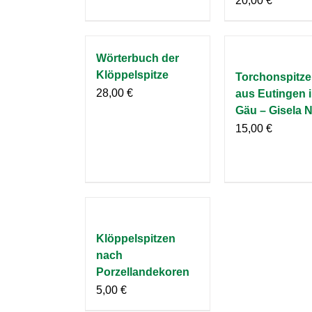
20,00
€
Wörterbuch der
Klöppelspitze
Torchonspitz
28,00
€
aus Eutingen 
Gäu – Gisela N
15,00
€
Klöppelspitzen
nach
Porzellandekoren
5,00
€