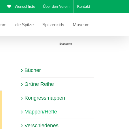
Wunschliste
Über den Verein
Kontakt
amm
die Spitze
Spitzenkids
Museum
Sie befinden sich hier:
Startseite
Mappen/Hefte
Bücher
Grüne Reihe
Kongressmappen
Mappen/Hefte
Verschiedenes