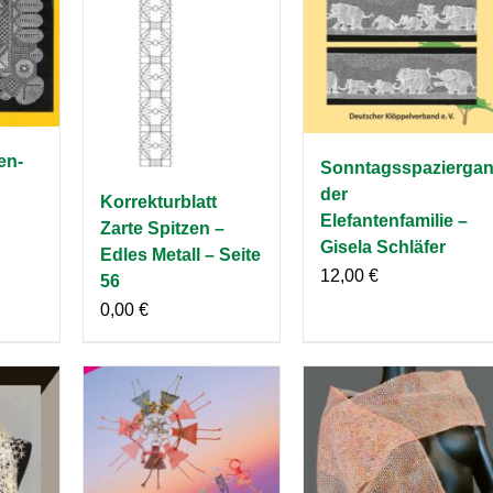
en-
Sonntagsspazierga
der
Korrekturblatt
Elefantenfamilie –
Zarte Spitzen –
Gisela Schläfer
Edles Metall – Seite
12,00
€
56
0,00
€