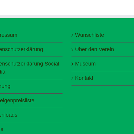
ressum
Wunschliste
enschutzerklärung
Über den Verein
enschutzerklärung Social
Museum
ia
Kontakt
zung
eigenpreisliste
nloads
ks