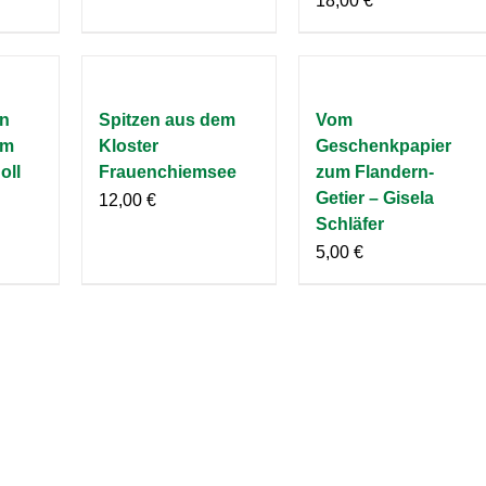
18,00
€
en
Spitzen aus dem
Vom
im
Kloster
Geschenkpapier
oll
Frauenchiemsee
zum Flandern-
Getier – Gisela
12,00
€
Schläfer
5,00
€