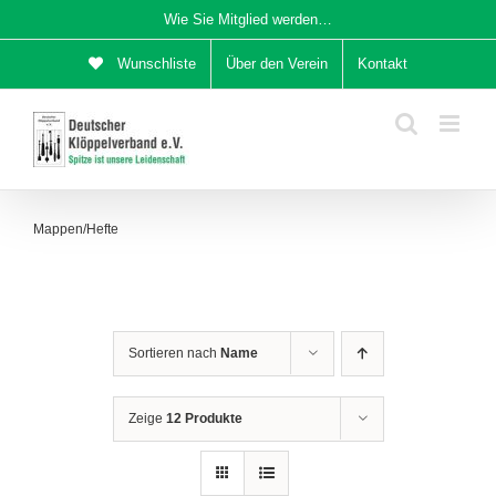
Zum
Wie Sie Mitglied werden…
Inhalt
Wunschliste
Über den Verein
Kontakt
springen
Mappen/Hefte
Sortieren nach
Name
Zeige
12 Produkte