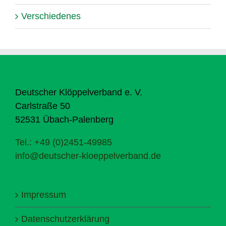
Verschiedenes
Deutscher Klöppelverband e. V.
Carlstraße 50
52531 Übach-Palenberg
Tel.: +49 (0)2451-49985
info@deutscher-kloeppelverband.de
Impressum
Datenschutzerklärung