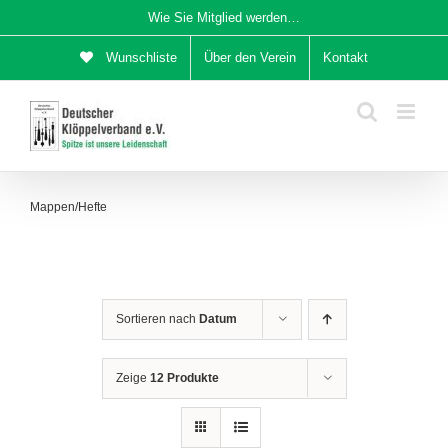
Zum
Wie Sie Mitglied werden…
Inhalt
Wunschliste
Über den Verein
Kontakt
springen
Mappen/Hefte
Sortieren nach
Datum
Zeige
12 Produkte