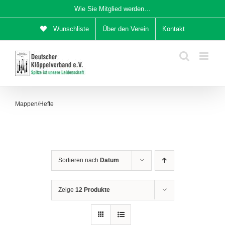
Zum
Wie Sie Mitglied werden…
Inhalt
Wunschliste
Über den Verein
Kontakt
springen
Mappen/Hefte
Sortieren nach
Datum
Zeige
12 Produkte