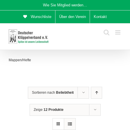
Zum
Wie Sie Mitglied werden…
Inhalt
Wunschliste
Über den Verein
Kontakt
springen
Mappen/Hefte
Sortieren nach
Beliebtheit
Zeige
12 Produkte