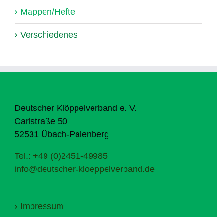
Mappen/Hefte
Verschiedenes
Deutscher Klöppelverband e. V.
Carlstraße 50
52531 Übach-Palenberg
Tel.: +49 (0)2451-49985
info@deutscher-kloeppelverband.de
Impressum