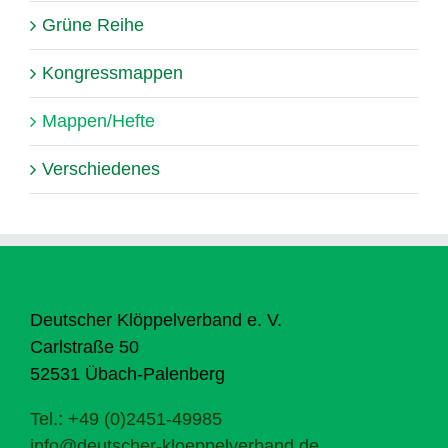
Grüne Reihe
Kongressmappen
Mappen/Hefte
Verschiedenes
Deutscher Klöppelverband e. V.
Carlstraße 50
52531 Übach-Palenberg
Tel.: +49 (0)2451-49985
info@deutscher-kloeppelverband.de