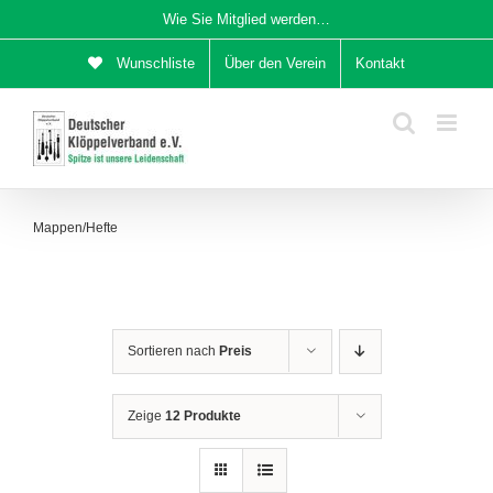
Zum
Wie Sie Mitglied werden…
Inhalt
Wunschliste
Über den Verein
Kontakt
springen
Mappen/Hefte
Sortieren nach
Preis
Zeige
12 Produkte