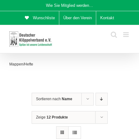
Zum
Wie Sie Mitglied werden…
Inhalt
Wunschliste
Über den Verein
Kontakt
springen
Mappen/Hefte
Sortieren nach
Name
Zeige
12 Produkte