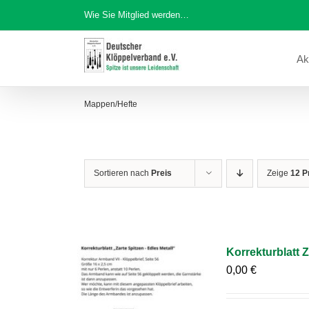
Zum
Wie Sie Mitglied werden…
Inhalt
springen
Ak
Mappen/Hefte
Sortieren nach
Preis
Zeige
12 P
Korrekturblatt Z
0,00
€