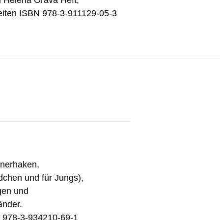
d Helena Orava Heft,
eiten ISBN 978-3-911129-05-3
inerhaken,
ädchen und für Jungs),
gen und
änder.
N 978-3-934210-69-1