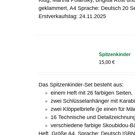
Klug, Martha Polansky, Brigitta Rost un
geklammert, A4 Sprache: Deutsch 20 S
Erstverkaufstag: 24.11.2025
Spitzenkinder
15,00
€
Das Spitzenkinder-Set besteht aus:
einem Heft mit 26 farbigen Seiten,
zwei Schlüsselanhänger mit Karab
zwei Klöppelbriefe (je einen für M
16 Technische und Detailzeichnun
verschiedene farbige Skoubidou-B
Heft, Größe A4, Sprache: Deutsch ISB