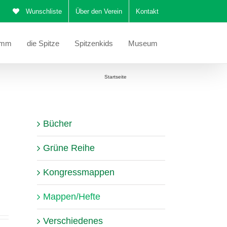
Wunschliste
Über den Verein
Kontakt
amm
die Spitze
Spitzenkids
Museum
Sie befinden sich hier:
Startseite
Mappen/Hefte
Bücher
Grüne Reihe
Kongressmappen
Mappen/Hefte
Verschiedenes