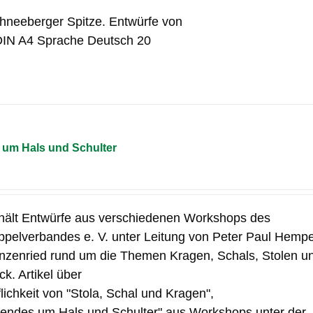
chneeberger Spitze. Entwürfe von
DIN A4 Sprache Deutsch 20
um Hals und Schulter
hält Entwürfe aus verschiedenen Workshops des
pelverbandes e. V. unter Leitung von Peter Paul Hempe
nzenried rund um die Themen Kragen, Schals, Stolen u
k. Artikel über
flichkeit von "Stola, Schal und Kragen",
ndes um Hals und Schulter" aus Workshops unter der