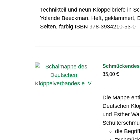
Technikteil und neun Klöppelbriefe in S
Yolande Beeckman. Heft, geklammert, 
Seiten, farbig ISBN 978-3934210-53-0
Schmückendes 
35,00
€
Die Mappe ent
Deutschen Klöp
und Esther Wa
Schulterschmuc
die Begrif
"Schmücke