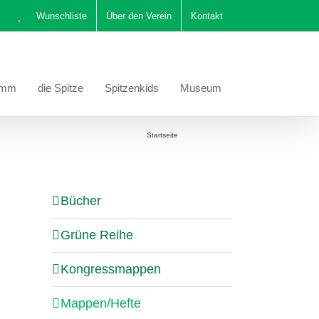
Wunschliste
Über den Verein
Kontakt
amm
die Spitze
Spitzenkids
Museum
Sie befinden sich hier:
Startseite
Mappen/Hefte
Bücher
Grüne Reihe
Kongressmappen
Mappen/Hefte