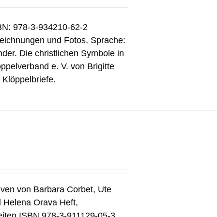
SBN: 978-3-934210-62-2
 Zeichnungen und Fotos, Sprache:
er. Die christlichen Symbole in
pelverband e. V. von Brigitte
 Klöppelbriefe.
tiven von Barbara Corbet, Ute
d Helena Orava Heft,
eiten ISBN 978-3-911129-05-3