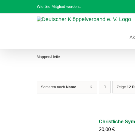
Zum
Wie Sie Mitglied werden…
Inhalt
springen
Ak
Mappen/Hefte
Sortieren nach
Name
Zeige
12 P
Christliche Sym
20,00
€