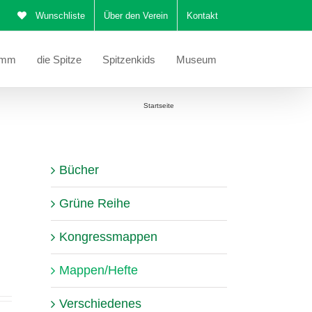
Wunschliste
Über den Verein
Kontakt
amm
die Spitze
Spitzenkids
Museum
Sie befinden sich hier:
Startseite
Mappen/Hefte
Bücher
Grüne Reihe
Kongressmappen
Mappen/Hefte
Verschiedenes