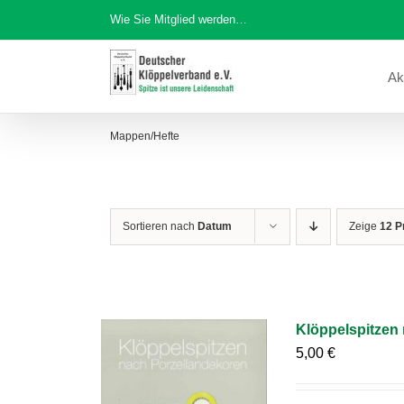
Zum
Wie Sie Mitglied werden…
Inhalt
springen
Ak
Mappen/Hefte
Sortieren nach
Datum
Zeige
12 P
Klöppelspitzen
5,00
€