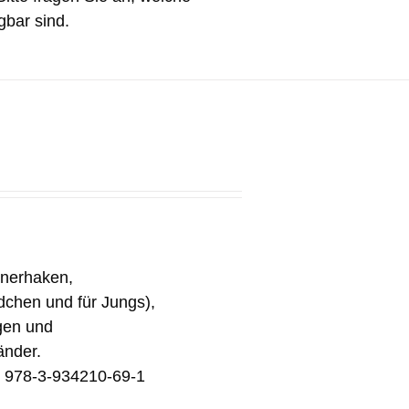
gbar sind.
inerhaken,
ädchen und für Jungs),
gen und
änder.
N 978-3-934210-69-1