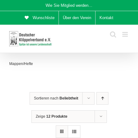
Zum
Wie Sie Mitglied werden…
Inhalt
Wunschliste
Über den Verein
Kontakt
springen
Mappen/Hefte
Sortieren nach
Beliebtheit
Zeige
12 Produkte