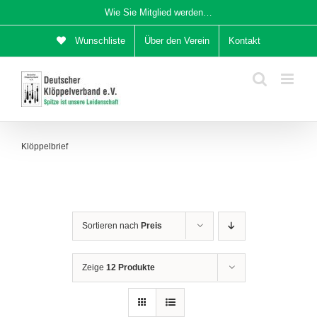
Zum
Wie Sie Mitglied werden…
Inhalt
Wunschliste
Über den Verein
Kontakt
springen
Klöppelbrief
Sortieren nach
Preis
Zeige
12 Produkte