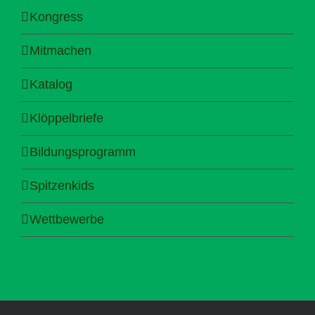
Kongress
Mitmachen
Katalog
Klöppelbriefe
Bildungsprogramm
Spitzenkids
Wettbewerbe