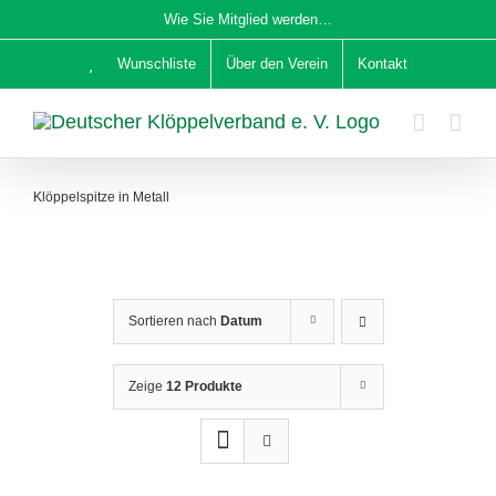
Zum
Wie Sie Mitglied werden…
Inhalt
Wunschliste
Über den Verein
Kontakt
springen
Klöppelspitze in Metall
Sortieren nach
Datum
Zeige
12 Produkte