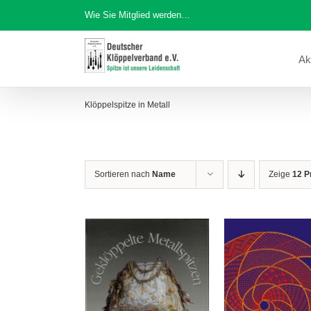
Zum
Wie Sie Mitglied werden…
Inhalt
springen
Ak
Klöppelspitze in Metall
Sortieren nach
Name
Zeige
12 P