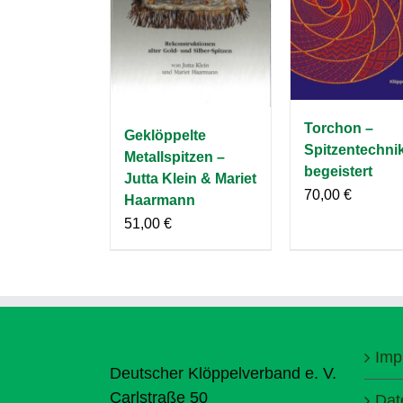
Torchon –
Geklöppelte
Spitzentechnik
Metallspitzen –
begeistert
Jutta Klein & Mariet
70,00
€
Haarmann
51,00
€
Imp
Deutscher Klöppelverband e. V.
Carlstraße 50
Dat