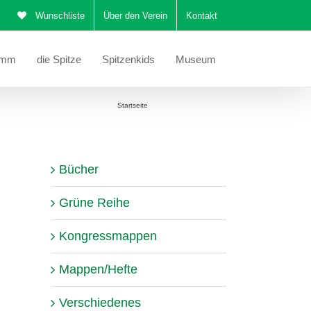
Wunschliste
Über den Verein
Kontakt
amm
die Spitze
Spitzenkids
Museum
Sie befinden sich hier:
Startseite
Klöppelspitze in Metall
Bücher
Grüne Reihe
Kongressmappen
Mappen/Hefte
Verschiedenes