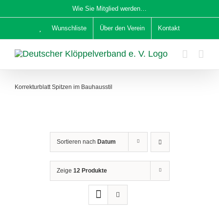
Zum
Wie Sie Mitglied werden…
Inhalt
Wunschliste
Über den Verein
Kontakt
springen
Korrekturblatt Spitzen im Bauhausstil
Sortieren nach
Datum
Zeige
12 Produkte