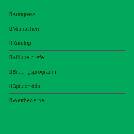
Kongress
Mitmachen
Katalog
Klöppelbriefe
Bildungsprogramm
Spitzenkids
Wettbewerbe