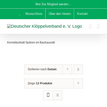
Zum
Wie Sie Mitglied werden…
Inhalt
Wunschliste
Über den Verein
Kontakt
springen
Korrekturblatt Spitzen im Bauhausstil
Sortieren nach
Datum
Zeige
12 Produkte