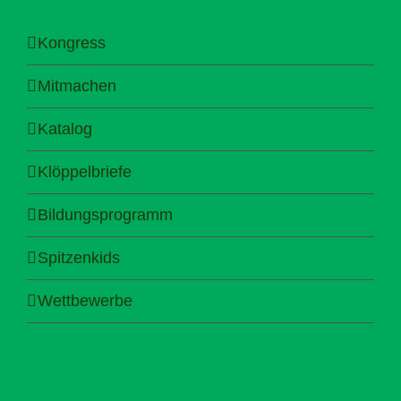
Kongress
Mitmachen
Katalog
Klöppelbriefe
Bildungsprogramm
Spitzenkids
Wettbewerbe