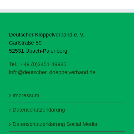
Deutscher Klöppelverband e. V.
Carlstraße 50
52531 Übach-Palenberg
Tel.: +49 (0)2451-49985
info@deutscher-kloeppelverband.de
Impressum
Datenschutzerklärung
Datenschutzerklärung Social Media