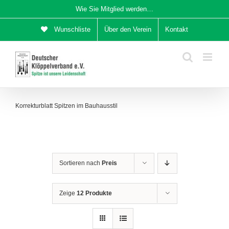
Zum
Wie Sie Mitglied werden…
Inhalt
Wunschliste
Über den Verein
Kontakt
springen
Korrekturblatt Spitzen im Bauhausstil
Sortieren nach
Preis
Zeige
12 Produkte