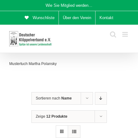
Zum
Wie Sie Mitglied werden…
Inhalt
Wunschliste
Über den Verein
Kontakt
springen
Mustertuch Martha Polansky
Sortieren nach
Name
Zeige
12 Produkte